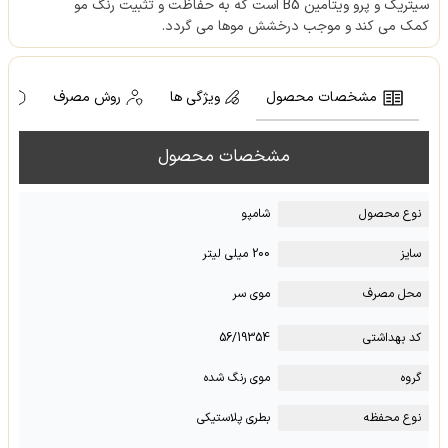
سیتریک و پرو ویتامین B5 است که به حفاظت و تثبیت رنگ مو
کمک می کند و موجب درخشش موها می گردد.
مشخصات محصول
ویژگی ها
روش مصرف
ه
مشخصات محصول
نوع محصول
شامپو
سایز
200 میلی لیتر
محل مصرف
موی سر
کد بهداشتی
56/19354
گروه
موی رنگ شده
نوع محفظه
بطری پلاستیکی