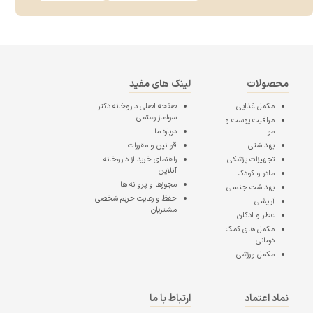
محصولات
لینک های مفید
مکمل غذایی
صفحه اصلی
داروخانه دکتر
سولماز رستمی
مراقبت پوست و
مو
درباره ما
بهداشتی
قوانین و مقررات
تجهیزات پزشکی
راهنمای خرید از داروخانه
آنلاین
مادر و کودک
مجوزها و پروانه ها
بهداشت جنسی
حفظ و رعایت حریم شخصی
آرایشی
مشتریان
عطر و ادکلن
مکمل های کمک
درمانی
مکمل ورزشی
نماد اعتماد
ارتباط با ما