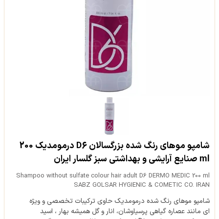
شامپو موهای رنگ شده بزرگسالان D6 درمومدیک 200
ml صنایع آرایشی و بهداشتی سبز گلسار ایران
Shampoo without sulfate colour hair adult D6 DERMO MEDIC 200 ml
SABZ GOLSAR HYGIENIC & COMETIC CO. IRAN
شامپو موهای رنگ شده درمومدیک حاوی ترکیبات تخصصی و ویژه
ای مانند عصاره گیاهی پرسیاوشان، انار و گل همیشه بهار ، اسید