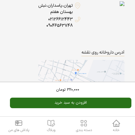
تهران،پاسداران،نبش
بهستان هفتم
02126612443
09046563748
آدرس داروخانه روی نقشه
320,000
تومان
افزودن به سبد خرید
Powered By
A Pluss
خانه
دسته بندی
وبلاگ
پاداش های من