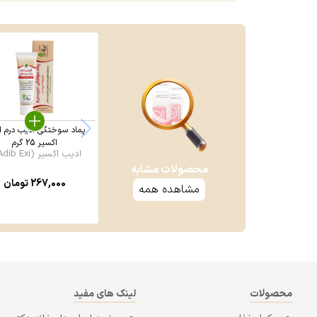
پماد سوختگی ادیب درم ا
اکسیر 25 گرم
ادیب اکسیر (Adib Exi ...
محصولات مشابه
267,000
تومان
مشاهده همه
محصولات
لینک های مفید