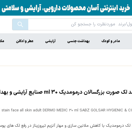
مادر و کودک
بهداشت جنسی
آرایشی
عطر و ادکلن
مکم
کرم ضد لک صورت بزرگسالان درمومدیک 30 ml صنایع 
i stain face all skin adult DERMO MEDIC 30 ml SABZ GOLSAR HYGIENIC & 
لک درمومدیک با کاهش ملانین سازی و مهار آنزیم تیروزیناز در رفع لک های پو