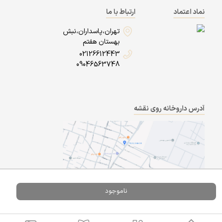
نماد اعتماد
ارتباط با ما
تهران،پاسداران،نبش
بهستان هفتم
02126612443
09046563748
آدرس داروخانه روی نقشه
ناموجود
Powered By
A Pluss