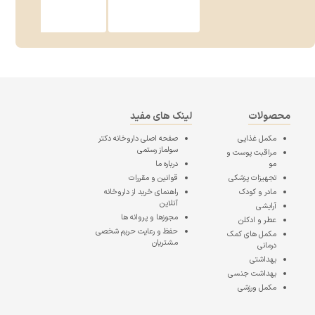
محصولات
لینک های مفید
مکمل غذایی
صفحه اصلی
داروخانه دکتر
سولماز رستمی
مراقبت پوست و
مو
درباره ما
تجهیزات پزشکی
قوانین و مقررات
مادر و کودک
راهنمای خرید از داروخانه
آنلاین
آرایشی
مجوزها و پروانه ها
عطر و ادکلن
حفظ و رعایت حریم شخصی
مکمل های کمک
مشتریان
درمانی
بهداشتی
بهداشت جنسی
مکمل ورزشی