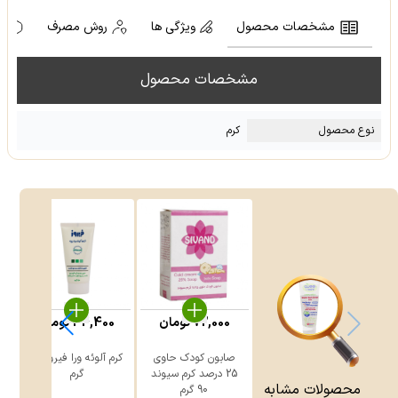
مشخصات محصول
ویژگی ها
روش مصرف
ه
مشخصات محصول
نوع محصول
کرم
72,000
تومان
34,400
تومان
صابون کودک حاوی
کرم آلوئه ورا فیروز ۵۰
25 درصد کرم سیوند
گرم
محصولات مشابه
90 گرم