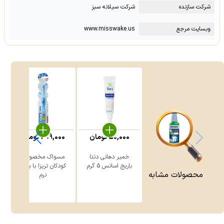
شرکت سازنده
شرکت سیلانه سبز
وبسایت مرجع
www.misswake.us
50,000
تومان
299,000
تومان
خمیر دهانی دنتا
مسواک مخصوص
ن
باریج اسانس 5 گرم
کودکان تریزا با برس
محصولات مشابه
نرم