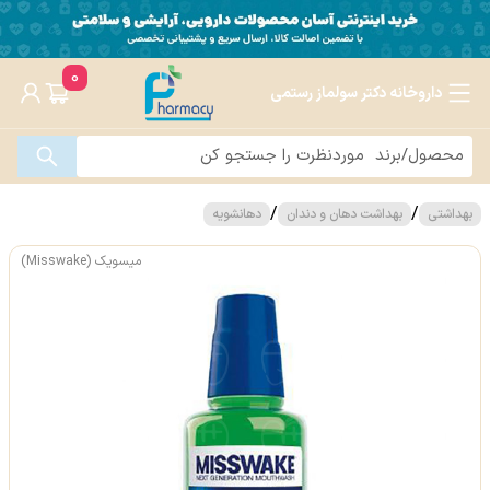
0
داروخانه دکتر سولماز رستمی
/
/
بهداشتی
بهداشت دهان و دندان
دهانشویه
میسویک (Misswake)