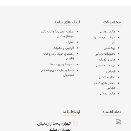
محصولات
لینک های مفید
مکمل غذایی
صفحه اصلی
داروخانه دکتر
سولماز رستمی
مراقبت پوست و
مو
درباره ما
بهداشتی
قوانین و مقررات
تجهیزات پزشکی
راهنمای خرید از داروخانه
آنلاین
مادر و کودک
مجوزها و پروانه ها
بهداشت جنسی
حفظ و رعایت حریم شخصی
آرایشی
مشتریان
عطر و ادکلن
مکمل های کمک
درمانی
مکمل ورزشی
نماد اعتماد
ارتباط با ما
تهران،پاسداران،نبش
بهستان هفتم