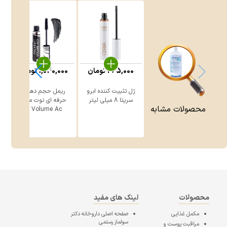
465,000
تومان
1,040,000
تومان
0
ژل تثبیت کننده ابرو
ریمل حجم دهنده
ر
سریتا 8 میلی لیتر
حرفه ای نوت مدل
محصولات مشابه
Volume Ac ...
محصولات
لینک های مفید
مکمل غذایی
صفحه اصلی
داروخانه دکتر
سولماز رستمی
مراقبت پوست و