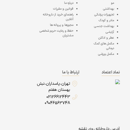
مو
درباره ما
بهداشتی
قوانین و مقررات
تجهیزات پزشکی
راهنمای خرید از داروخانه
آنلاین
مادر و کودک
مجوزها و پروانه ها
بهداشت جنسی
حفظ و رعایت حریم شخصی
آرایشی
مشتریان
عطر و ادکلن
مکمل های کمک
درمانی
مکمل ورزشی
نماد اعتماد
ارتباط با ما
تهران،پاسداران،نبش
بهستان هفتم
02126612443
09046563748
آدرس داروخانه روی نقشه