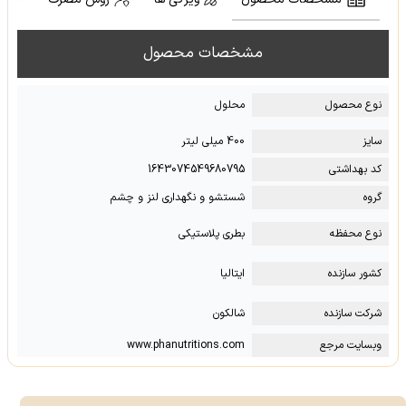
مشخصات محصول
نوع محصول
محلول
سایز
400 میلی لیتر
کد بهداشتی
1643074549680795
گروه
شستشو و نگهداری لنز و چشم
نوع محفظه
بطری پلاستیکی
کشور سازنده
ایتالیا
شرکت سازنده
شالکون
وبسایت مرجع
www.phanutritions.com