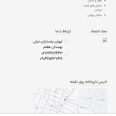
عطر و ادکلن
مکمل های کمک
درمانی
مکمل ورزشی
نماد اعتماد
ارتباط با ما
تهران،پاسداران،نبش
بهستان هفتم
02126612443
09046563748
آدرس داروخانه روی نقشه