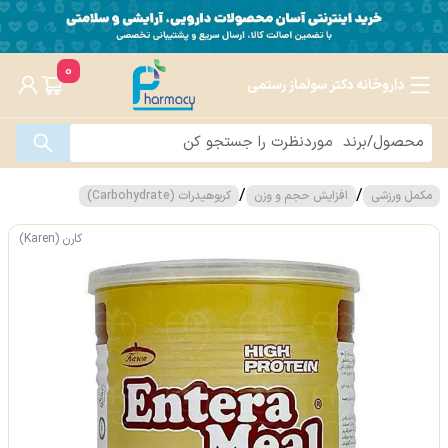
0
داروخانه دکتر سولماز رستمی
/
/
مکمل ورزشی
افزایش حجم و وزن
کربوهیدرات (Carbohydrate)
کارن (Karen)