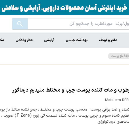
مادر و کودک
بهداشت جنسی
آرایشی
عطر و ادکلن
مکم
افذ باز پوست
طوب و مات کننده پوست چرب و مختلط متیدرم درماگور
Matiderm DE
نده‌ و‌ ضد‌ براقی‌ پوست ، مناسب‌ پوست‌ چرب‌ و‌ مختلط ، جمع‌کننده منافذ باز پ
چرب ، تنظیم کننده سبوم و چربی پوست ، مات کننده قسمت تی
ست‌های درماتولوژی