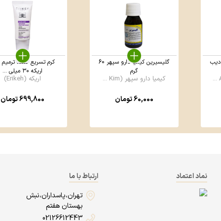
دیب
گلیسیرین کیمیا دارو سپهر 60
کرم تسریع کننده ترمیم 
گرم
اریکه ۳۰ میلی ...
کیمیا دارو سپهر (Kim ...
اریکه (Erikeh)
60,000
تومان
699,800
تومان
نماد اعتماد
ارتباط با ما
تهران،پاسداران،نبش
بهستان هفتم
02126612443