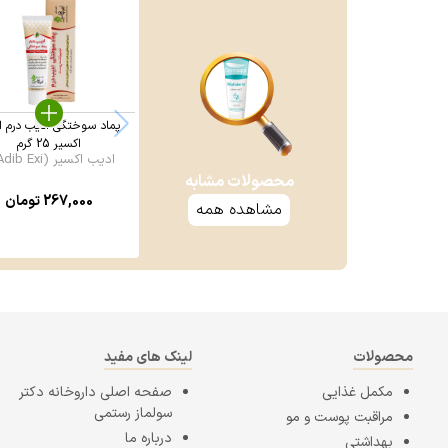
پماد سوختگی ادیب درم ا
اکسیر 25 گرم
ادیب اکسیر (Adib Exi ...
محصولات مشابه
267,000
تومان
مشاهده همه
محصولات
لینک های مفید
مکمل غذایی
صفحه اصلی
داروخانه دکتر
سولماز رستمی
مراقبت پوست و مو
درباره ما
بهداشتی