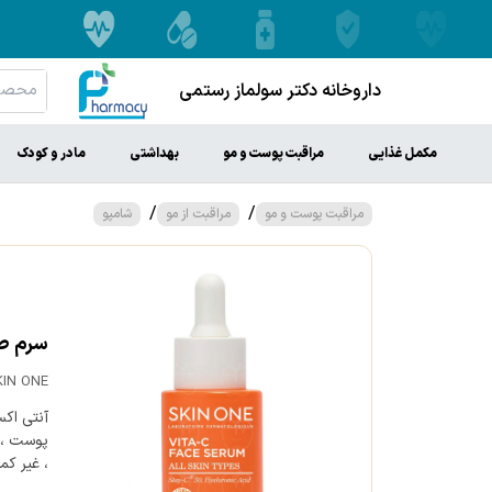
داروخانه دکتر سولماز رستمی
مکمل غذایی
مراقبت پوست و مو
بهداشتی
مادر و کودک
/
/
مراقبت پوست و مو
مراقبت از مو
شامپو
سرم صو
KIN ONE
آنتی اک
پوست ، 
، غیر کم