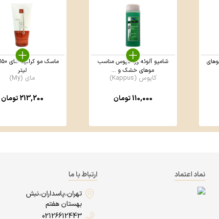
وهای
شامپو آلوئه ورا کاپوس مناسب
موهای خشک و ...
لیتر
کاپوس (Kappus)
مای (My)
110,000
تومان
213,200
تومان
نماد اعتماد
ارتباط با ما
تهران،پاسداران،نبش
بهستان هفتم
02126612443