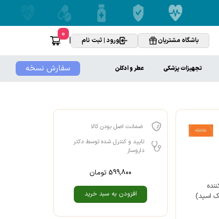
0
|
باشگاه مشتریان
ورود | ثبت نام
سفارش نسخه
تجهیزات پزشکی
عطر و ادکلن
ضمانت اصل بودن کالا
تایید و کنترل شده توسط دکتر
داروساز
599,800
تومان
نده
افزودن به سبد خرید
ک اسید)