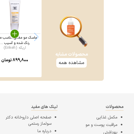
ماسک مو مغذی مناسب م
رنگ شده و آسیب ...
اریکه (Erikeh)
محصولات مشابه
899,800
تومان
مشاهده همه
محصولات
لینک های مفید
مکمل غذایی
صفحه اصلی
داروخانه دکتر
سولماز رستمی
مراقبت پوست و مو
درباره ما
بهداشتی