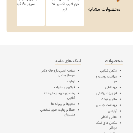
درم ادیب اکسیر 25
سپهر 60 گرم
محصولات مشابه
گرم
محصولات
لینک های مفید
مکمل غذایی
صفحه اصلی
داروخانه دکتر
سولماز رستمی
مراقبت پوست و
مو
درباره ما
بهداشتی
قوانین و مقررات
تجهیزات پزشکی
راهنمای خرید از داروخانه
آنلاین
مادر و کودک
مجوزها و پروانه ها
بهداشت جنسی
حفظ و رعایت حریم شخصی
آرایشی
مشتریان
عطر و ادکلن
مکمل های کمک
درمانی