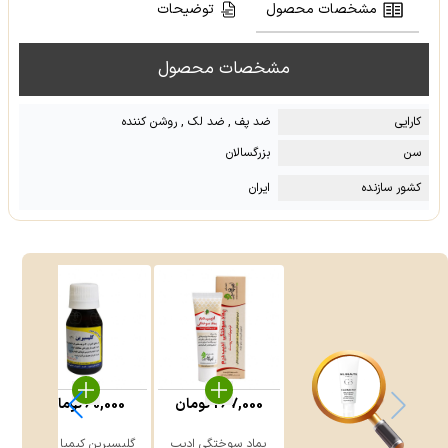
مشخصات محصول
توضیحات
مشخصات محصول
کارایی
ضد پف , ضد لک , روشن کننده
سن
بزرگسالان
کشور سازنده
ایران
267,000
تومان
60,000
تومان
پماد سوختگی ادیب
گلیسیرین کیمیا دارو