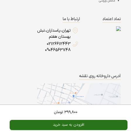
مکمل ورزشی
نماد اعتماد
ارتباط با ما
تهران،پاسداران،نبش
بهستان هفتم
02126612443
09046563748
آدرس داروخانه روی نقشه
399,800
تومان
افزودن به سبد خرید
Powered By
A Pluss