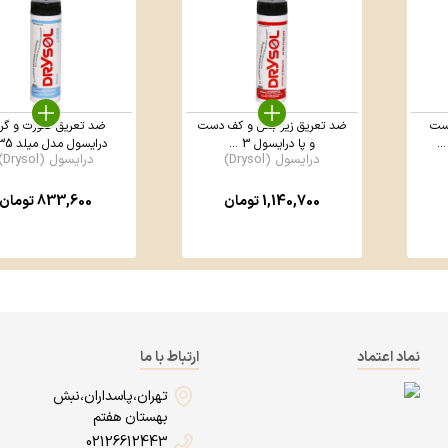
ست
ضد تعریق زیر بغل و کف دست
ضد تعریق صورت و گر
..
و پا درایسول 3 ...
درایسول مدل میلد 35 ...
درایسول (Drysol)
درایسول (Drysol)
1,140,700
تومان
833,600
تومان
نماد اعتماد
ارتباط با ما
تهران،پاسداران،نبش
بهستان هفتم
02126612443