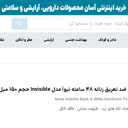
مادر و کودک
بهداشت جنسی
آرایشی
عطر و ادکلن
مکم
نانه 48 ساعته نیوآ مدل Invisible حجم 150 میل
Nivea Invisible Black & White Deodorant 4
اد لکه های زرد ، طراوت بخش ، فاقد الکل