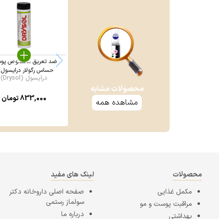
ضد تعریق مخصوص پو
حساس رگولار درایسول .
درایسول (Drysol)
محصولات مشابه
833,000
تومان
مشاهده همه
محصولات
لینک های مفید
مکمل غذایی
صفحه اصلی
داروخانه دکتر
سولماز رستمی
مراقبت پوست و مو
درباره ما
بهداشتی