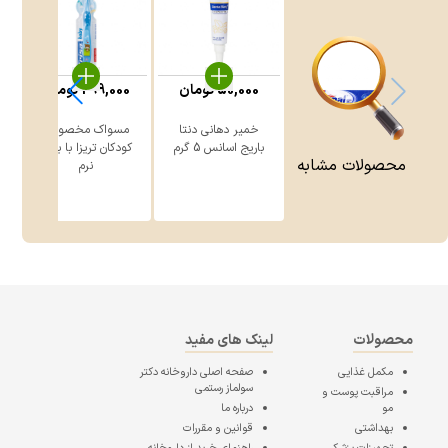
50,000
تومان
299,000
تومان
خمیر دهانی دنتا
مسواک مخصوص
ن
باریج اسانس 5 گرم
کودکان تریزا با برس
محصولات مشابه
نرم
محصولات
لینک های مفید
مکمل غذایی
صفحه اصلی
داروخانه دکتر
سولماز رستمی
مراقبت پوست و
مو
درباره ما
بهداشتی
قوانین و مقررات