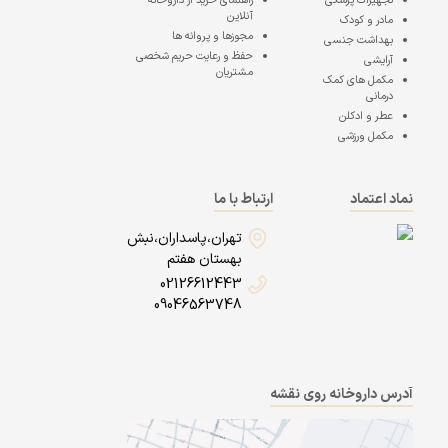
تجهیزات پزشکی
راهنمای خرید از داروخانه
آنلاین
مادر و کودک
مجوزها و پروانه ها
بهداشت جنسی
حفظ و رعایت حریم شخصی
آرایشی
مشتریان
مکمل های کمک
درمانی
عطر و ادکلن
مکمل ورزشی
نماد اعتماد
ارتباط با ما
تهران،پاسداران،نبش
بهستان هفتم
02126612443
09046563748
آدرس داروخانه روی نقشه