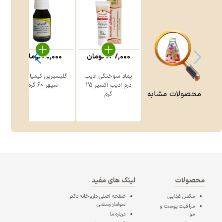
267,000
تومان
60,000
تومان
پماد سوختگی ادیب
گلیسیرین کیمیا دارو
درم ادیب اکسیر 25
سپهر 60 گرم
محصولات مشابه
گرم
محصولات
لینک های مفید
مکمل غذایی
صفحه اصلی
داروخانه دکتر
سولماز رستمی
مراقبت پوست و
مو
درباره ما