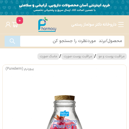
0
داروخانه دکتر سولماز رستمی
/
/
مراقبت پوست و مو
مراقبت پوست صورت
ماسک صورت
پیوردرم (Purederm)