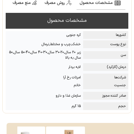
مشخصات محصول
روش مصرف
منع مصرف
مشخصات محصول
کشور‌ها
کره جنوبی
نوع پوست
خشک,چرب و مختلط,نرمال
زیر 20 سال,20-30 سال,30-40 سال,40-50 سال,50
سن
سال به بالا
درمان (کارکرد)
لایه بردار
شرکت‌ها
امرتات رخ آرا
جنسیت
خانم
صادر کننده مجوز
سازمان غذا و دارو
حجم
15 گرم