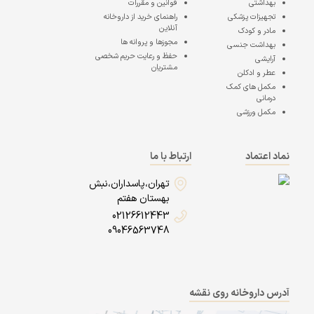
بهداشتی
قوانین و مقررات
تجهیزات پزشکی
راهنمای خرید از داروخانه
آنلاین
مادر و کودک
مجوزها و پروانه ها
بهداشت جنسی
حفظ و رعایت حریم شخصی
آرایشی
مشتریان
عطر و ادکلن
مکمل های کمک
درمانی
مکمل ورزشی
نماد اعتماد
ارتباط با ما
تهران،پاسداران،نبش
بهستان هفتم
02126612443
09046563748
آدرس داروخانه روی نقشه