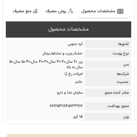
مشخصات محصول
روش مصرف
منع مصرف
مشخصات محصول
کشور‌ها
کره جنوبی
نوع پوست
خشک,چرب و مختلط,نرمال
زیر 20 سال,20-30 سال,30-40 سال,40-50 سال,50
سن
سال به بالا
شرکت‌ها
امرتات رخ آرا
جنسیت
خانم
صادر کننده مجوز
سازمان غذا و دارو
مجوز بهداشت
8712542845733717
وزن
15 گرم