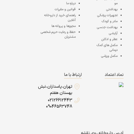
مو
درباره ما
بهداشتی
قوانین و مقررات
تجهیزات پزشکی
راهنمای خرید از داروخانه
آنلاین
مادر و کودک
مجوزها و پروانه ها
بهداشت جنسی
حفظ و رعایت حریم شخصی
آرایشی
مشتریان
عطر و ادکلن
مکمل های کمک
درمانی
مکمل ورزشی
نماد اعتماد
ارتباط با ما
تهران،پاسداران،نبش
بهستان هفتم
02126612443
09046563748
آدرس داروخانه روی نقشه