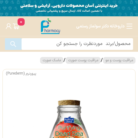
0
داروخانه دکتر سولماز رستمی
/
/
مراقبت پوست و مو
مراقبت پوست صورت
ماسک صورت
پیوردرم (Purederm)