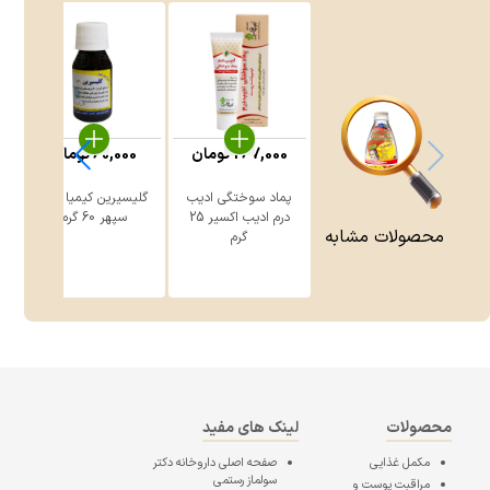
267,000
تومان
60,000
تومان
پماد سوختگی ادیب
گلیسیرین کیمیا دارو
درم ادیب اکسیر 25
سپهر 60 گرم
محصولات مشابه
گرم
محصولات
لینک های مفید
مکمل غذایی
صفحه اصلی
داروخانه دکتر
سولماز رستمی
مراقبت پوست و