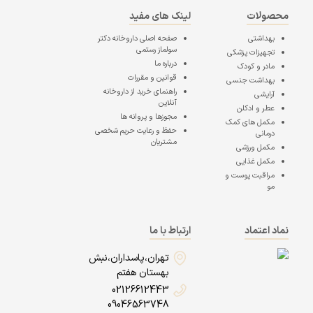
محصولات
لینک های مفید
بهداشتی
صفحه اصلی
داروخانه دکتر
سولماز رستمی
تجهیزات پزشکی
درباره ما
مادر و کودک
قوانین و مقررات
بهداشت جنسی
راهنمای خرید از داروخانه
آرایشی
آنلاین
عطر و ادکلن
مجوزها و پروانه ها
مکمل های کمک
حفظ و رعایت حریم شخصی
درمانی
مشتریان
مکمل ورزشی
مکمل غذایی
مراقبت پوست و
مو
نماد اعتماد
ارتباط با ما
تهران،پاسداران،نبش
بهستان هفتم
02126612443
09046563748