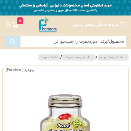
0
داروخانه دکتر سولماز رستمی
/
/
مراقبت پوست و مو
مراقبت پوست صورت
ماسک صورت
پیوردرم (Purederm)