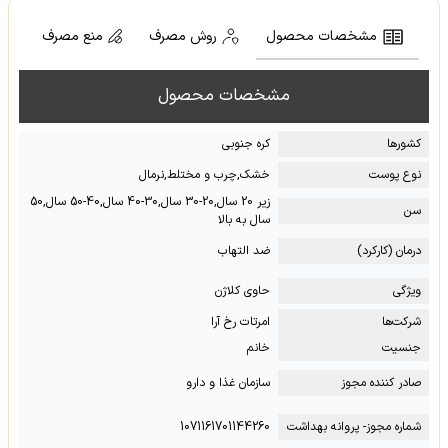
مشخصات محصول
روش مصرف
منع مصرف
مشخصات محصول
کشور‌ها
کره جنوبی
نوع پوست
خشک,چرب و مختلط,نرمال
زیر 20 سال,20-30 سال,30-40 سال,40-50 سال,50
سن
سال به بالا
درمان (کارکرد)
ضد التهاب
ویژگی
حاوی کلاژن
شرکت‌ها
امرتات رخ آرا
جنسیت
خانم
صادر کننده مجوز
سازمان غذا و دارو
شماره مجوز- پروانه بهداشت
1071161701144260