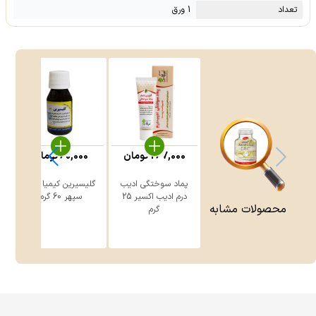
تعداد
1 ورق
267,000
تومان
60,000
تومان
پماد سوختگی ادیب
گلیسیرین کیمیا دارو
درم ادیب اکسیر 25
سپهر 60 گرم
محصولات مشابه
گرم