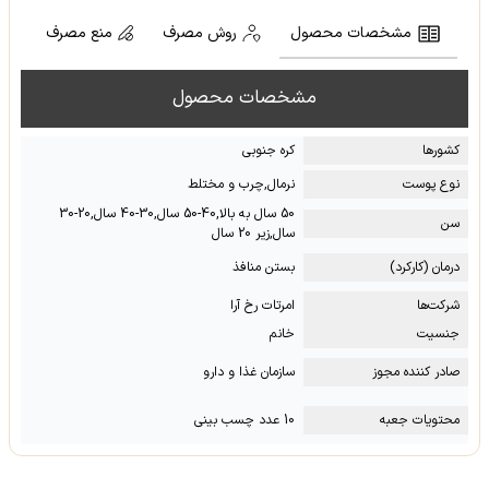
مشخصات محصول
روش مصرف
منع مصرف
مشخصات محصول
کشور‌ها
کره جنوبی
نوع پوست
نرمال,چرب و مختلط
50 سال به بالا,40-50 سال,30-40 سال,20-30
سن
سال,زیر 20 سال
درمان (کارکرد)
بستن منافذ
شرکت‌ها
امرتات رخ آرا
جنسیت
خانم
صادر کننده مجوز
سازمان غذا و دارو
محتویات جعبه
10 عدد چسب بینی