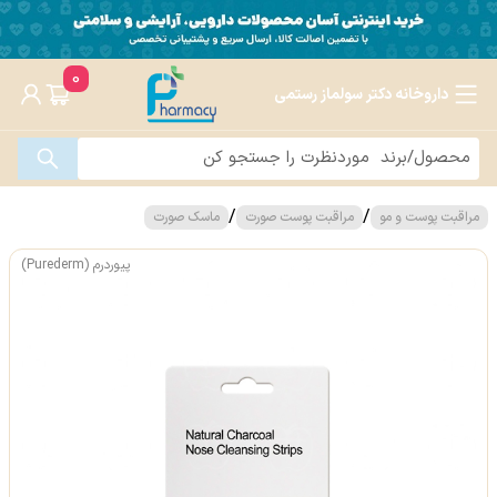
0
داروخانه دکتر سولماز رستمی
/
/
مراقبت پوست و مو
مراقبت پوست صورت
ماسک صورت
پیوردرم (Purederm)