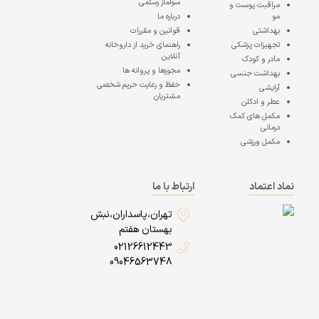
سولماز رستمی
مراقبت پوست و
مو
درباره ما
بهداشتی
قوانین و مقررات
تجهیزات پزشکی
راهنمای خرید از داروخانه
آنلاین
مادر و کودک
مجوزها و پروانه ها
بهداشت جنسی
حفظ و رعایت حریم شخصی
آرایشی
مشتریان
عطر و ادکلن
مکمل های کمک
درمانی
مکمل ورزشی
نماد اعتماد
ارتباط با ما
تهران،پاسداران،نبش
بهستان هفتم
02126612443
09046563748