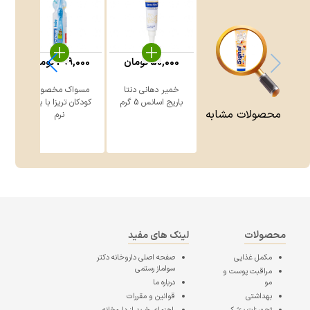
50,000
تومان
299,000
تومان
خمیر دهانی دنتا
مسواک مخصوص
ن
باریج اسانس 5 گرم
کودکان تریزا با برس
محصولات مشابه
نرم
محصولات
لینک های مفید
مکمل غذایی
صفحه اصلی
داروخانه دکتر
سولماز رستمی
مراقبت پوست و
مو
درباره ما
بهداشتی
قوانین و مقررات