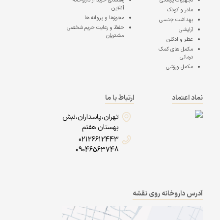
تجهیزات پزشکی
راهنمای خرید از داروخانه
آنلاین
مادر و کودک
مجوزها و پروانه ها
بهداشت جنسی
حفظ و رعایت حریم شخصی
آرایشی
مشتریان
عطر و ادکلن
مکمل های کمک
درمانی
مکمل ورزشی
نماد اعتماد
ارتباط با ما
تهران،پاسداران،نبش
بهستان هفتم
02126612443
09046563748
آدرس داروخانه روی نقشه