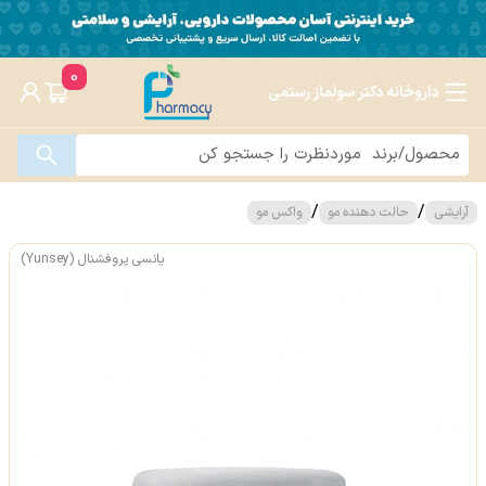
0
داروخانه دکتر سولماز رستمی
/
/
آرایشی
حالت دهنده مو
واکس مو
یانسی پروفشنال (Yunsey)