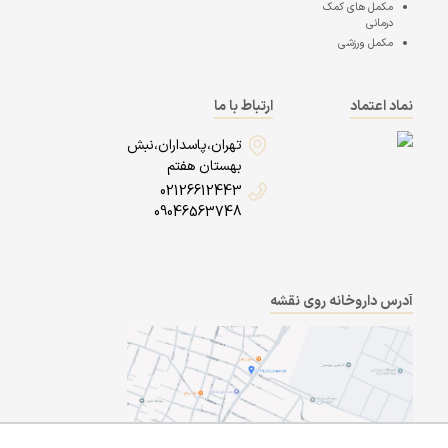
مکمل های کمک
درمانی
مکمل ورزشی
نماد اعتماد
ارتباط با ما
تهران،پاسداران،نبش
بهستان هفتم
02126612443
09046563748
آدرس داروخانه روی نقشه