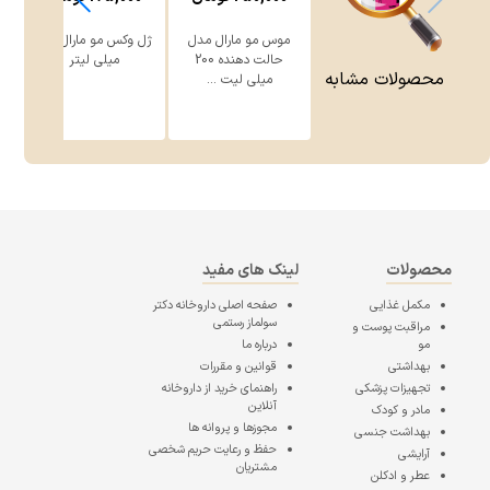
موس مو مارال مدل
ژل وکس مو مارال 150
حالت دهنده 200
میلی لیتر
ق
محصولات مشابه
میلی لیت ...
محصولات
لینک های مفید
مکمل غذایی
صفحه اصلی
داروخانه دکتر
سولماز رستمی
مراقبت پوست و
مو
درباره ما
بهداشتی
قوانین و مقررات
تجهیزات پزشکی
راهنمای خرید از داروخانه
آنلاین
مادر و کودک
مجوزها و پروانه ها
بهداشت جنسی
حفظ و رعایت حریم شخصی
آرایشی
مشتریان
عطر و ادکلن