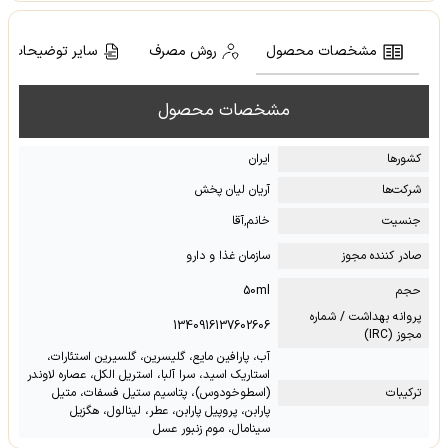
مشخصات محصول
روش مصرف
سایر توضیحات
مشخصات محصول
کشور‌ها
ایران
شرکت‌ها
آریان لیان پخش
جنسیت
خانم,آقا
صادر کننده مجوز
سازمان غذا و دارو
حجم
50ml
پروانه بهداشت / شماره
1340916137602606
مجوز (IRC)
آب، پارافین مایع، گلیسرین، گلسیرین استئارات،
استاریک اسید، سرا آلبا، استریل الکل، عصاره لاوندر
ترکیبات
(اسطوخودوس)، پتاسیم ستیل فسفات، متیل
پارابن، پروپیل پارابن، عطر، لینالول، هگزیل
سینامال، موم زنبور عسل