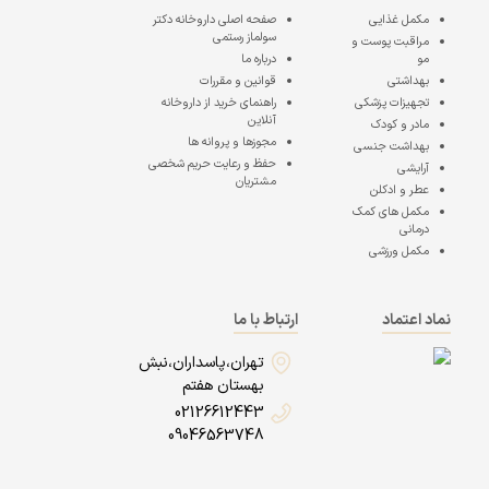
مکمل غذایی
صفحه اصلی
داروخانه دکتر
سولماز رستمی
مراقبت پوست و
مو
درباره ما
بهداشتی
قوانین و مقررات
تجهیزات پزشکی
راهنمای خرید از داروخانه
آنلاین
مادر و کودک
مجوزها و پروانه ها
بهداشت جنسی
حفظ و رعایت حریم شخصی
آرایشی
مشتریان
عطر و ادکلن
مکمل های کمک
درمانی
مکمل ورزشی
نماد اعتماد
ارتباط با ما
تهران،پاسداران،نبش
بهستان هفتم
02126612443
09046563748