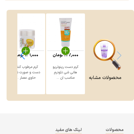
177,000
تومان
129,000
تومان
کرم دست رینوتریو
کرم مرطوب کننده
ل
هانی شی نئودرم
دست و صورت شون
محصولات مشابه
مناسب ان ...
حاوی عصار ...
محصولات
لینک های مفید