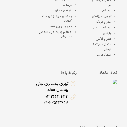
مراقبت پوست و
مو
درباره ما
بهداشتی
قوانین و مقررات
تجهیزات پزشکی
راهنمای خرید از داروخانه
آنلاین
مادر و کودک
مجوزها و پروانه ها
بهداشت جنسی
حفظ و رعایت حریم شخصی
آرایشی
مشتریان
عطر و ادکلن
مکمل های کمک
درمانی
مکمل ورزشی
نماد اعتماد
ارتباط با ما
تهران،پاسداران،نبش
بهستان هفتم
02126612443
09046563748