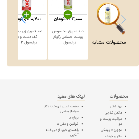
833,000
تومان
1,140,700
تومان
0
ضد تعریق مخصوص
ضد تعریق زیر بغل و
پوست حساس رگولار
کف دست و پا
محصولات مشابه
درایسول ...
درایسول 3 ...
محصولات
لینک های مفید
بهداشتی
صفحه اصلی
داروخانه دکتر
سولماز رستمی
مکمل غذایی
درباره ما
مراقبت پوست و
مو
قوانین و مقررات
تجهیزات پزشکی
راهنمای خرید از داروخانه
آنلاین
مادر و کودک