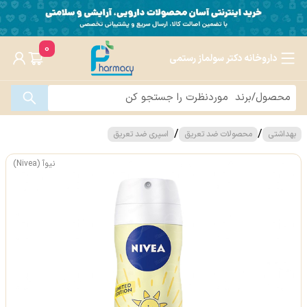
0
داروخانه دکتر سولماز رستمی
/
/
بهداشتی
محصولات ضد تعریق
اسپری ضد تعریق
نیوآ (Nivea)