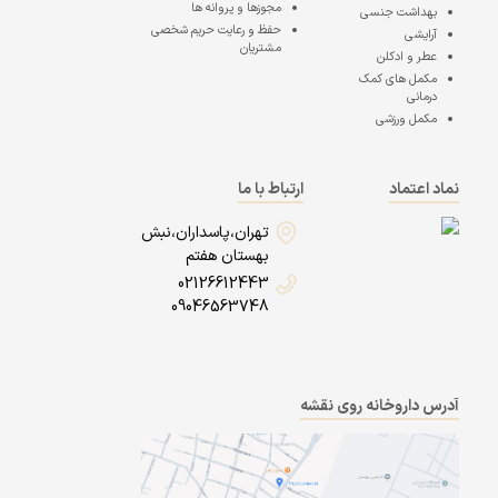
مجوزها و پروانه ها
بهداشت جنسی
حفظ و رعایت حریم شخصی
آرایشی
مشتریان
عطر و ادکلن
مکمل های کمک
درمانی
مکمل ورزشی
نماد اعتماد
ارتباط با ما
تهران،پاسداران،نبش
بهستان هفتم
02126612443
09046563748
آدرس داروخانه روی نقشه