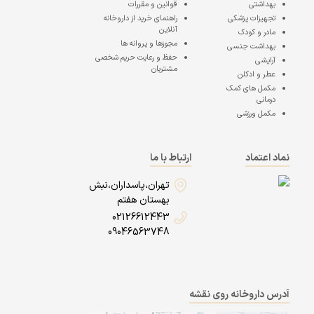
بهداشتی
قوانین و مقررات
تجهیزات پزشکی
راهنمای خرید از داروخانه
آنلاین
مادر و کودک
مجوزها و پروانه ها
بهداشت جنسی
حفظ و رعایت حریم شخصی
آرایشی
مشتریان
عطر و ادکلن
مکمل های کمک
درمانی
مکمل ورزشی
نماد اعتماد
ارتباط با ما
تهران،پاسداران،نبش
بهستان هفتم
02126612443
09046563748
آدرس داروخانه روی نقشه