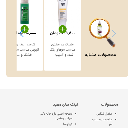
899,800
تومان
110,000
تومان
ماسک مو مغذی
شامپو آلوئه ورا
م
مناسب موهای رنگ
کاپوس مناسب موهای
محصولات مشابه
شده و آسیب ...
خشک و ...
محصولات
لینک های مفید
مکمل غذایی
صفحه اصلی
داروخانه دکتر
سولماز رستمی
مراقبت پوست و
مو
درباره ما