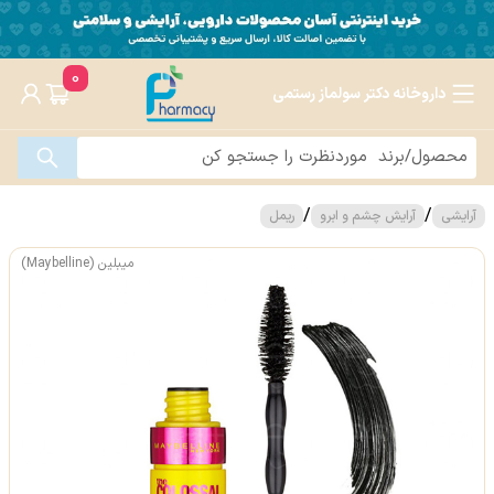
0
داروخانه دکتر سولماز رستمی
/
/
آرایشی
آرایش چشم و ابرو
ریمل
میبلین (Maybelline)