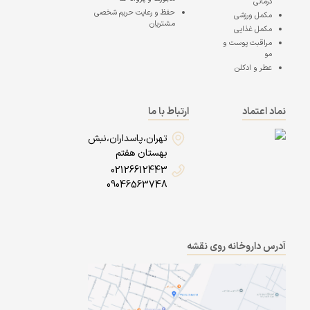
درمانی
حفظ و رعایت حریم شخصی
مکمل ورزشی
مشتریان
مکمل غذایی
مراقبت پوست و
مو
عطر و ادکلن
نماد اعتماد
ارتباط با ما
تهران،پاسداران،نبش
بهستان هفتم
02126612443
09046563748
آدرس داروخانه روی نقشه