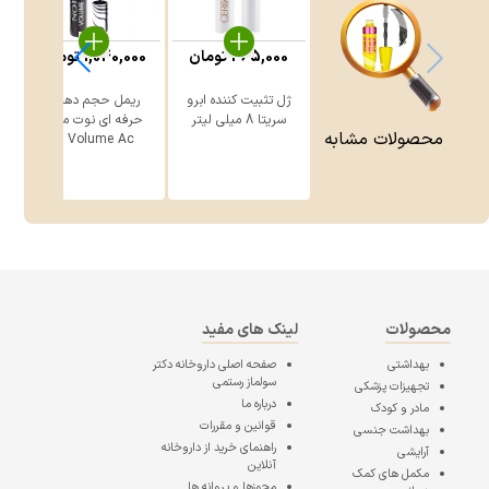
465,000
تومان
1,040,000
تومان
0
ژل تثبیت کننده ابرو
ریمل حجم دهنده
ر
سریتا 8 میلی لیتر
حرفه ای نوت مدل
محصولات مشابه
Volume Ac ...
محصولات
لینک های مفید
بهداشتی
صفحه اصلی
داروخانه دکتر
سولماز رستمی
تجهیزات پزشکی
درباره ما
مادر و کودک
قوانین و مقررات
بهداشت جنسی
راهنمای خرید از داروخانه
آرایشی
آنلاین
مکمل های کمک
مجوزها و پروانه ها