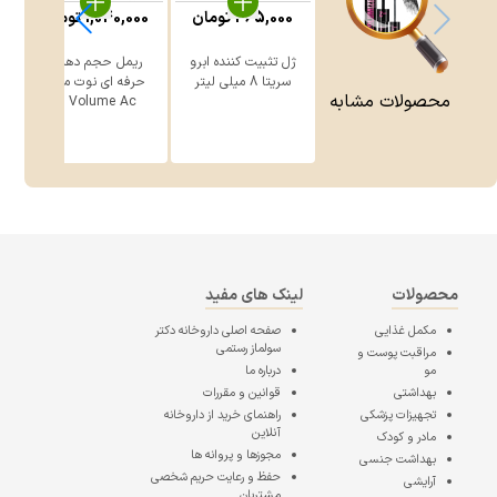
465,000
تومان
1,040,000
تومان
0
ژل تثبیت کننده ابرو
ریمل حجم دهنده
ر
سریتا 8 میلی لیتر
حرفه ای نوت مدل
محصولات مشابه
Volume Ac ...
محصولات
لینک های مفید
مکمل غذایی
صفحه اصلی
داروخانه دکتر
سولماز رستمی
مراقبت پوست و
مو
درباره ما
بهداشتی
قوانین و مقررات
تجهیزات پزشکی
راهنمای خرید از داروخانه
آنلاین
مادر و کودک
مجوزها و پروانه ها
بهداشت جنسی
حفظ و رعایت حریم شخصی
آرایشی
مشتریان