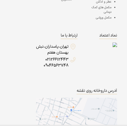
عطر و ادکلن
مکمل های کمک
درمانی
مکمل ورزشی
نماد اعتماد
ارتباط با ما
تهران،پاسداران،نبش
بهستان هفتم
02126612443
09046563748
آدرس داروخانه روی نقشه