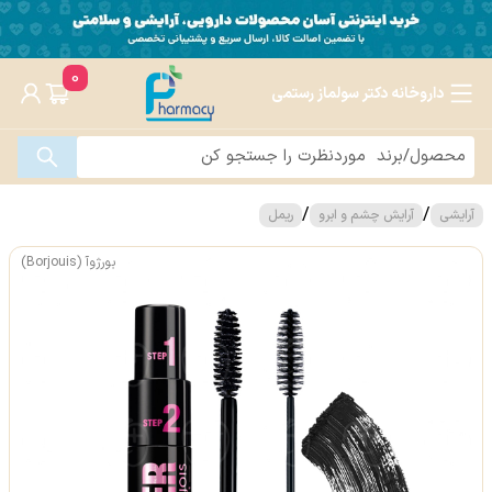
0
داروخانه دکتر سولماز رستمی
/
/
آرایشی
آرایش چشم و ابرو
ریمل
بورژوآ (Borjouis)