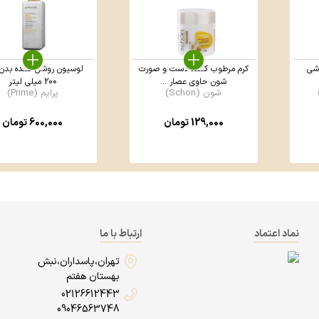
 شی
کرم مرطوب کننده دست و صورت
لوسیون روشن کننده بدن 
شون حاوی عصار ...
200 میلی لیتر
شون (Schon)
پرایم (Prime)
129,000
تومان
600,000
تومان
نماد اعتماد
ارتباط با ما
تهران،پاسداران،نبش
بهستان هفتم
02126612443
09046563748