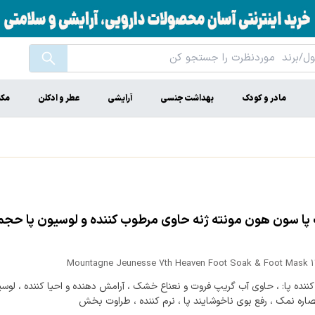
مادر و کودک
بهداشت جنسی
آرایشی
عطر و ادکلن
مکم
Mountagne Jeunesse 7th Heaven Foot Soak & Foot Mask 1
نده پا: ، حاوی آب گریپ فروت و نعناع خشک ، آرامش دهنده و احیا کننده ، لوسیو
اره نمک ، رفع بوی ناخوشایند پا ، نرم کننده ، طراوت بخش