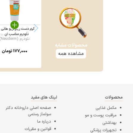
کرم دست رینوتریو هانی
نئودرم مناسب ان ...
نئودرم (Neuderm)
محصولات مشابه
177,000
تومان
مشاهده همه
محصولات
لینک های مفید
مکمل غذایی
صفحه اصلی
داروخانه دکتر
سولماز رستمی
مراقبت پوست و مو
درباره ما
بهداشتی
قوانین و مقررات
تجهیزات پزشکی