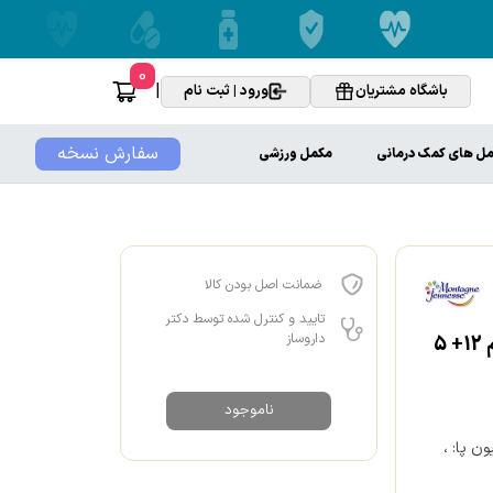
0
|
باشگاه مشتریان
ورود | ثبت نام
سفارش نسخه
ل های کمک درمانی
مکمل ورزشی
ضمانت اصل بودن کالا
تایید و کنترل شده توسط دکتر
داروساز
ماسک پا سون هون مونته ژنه حاوی مرطوب کننده و لوسیون پا حجم 12+ 5
ناموجود
ن پا: ،