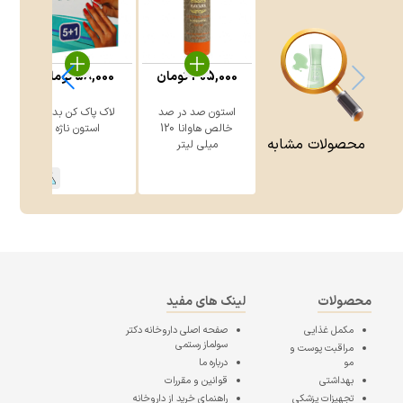
305,000
تومان
58,000
تومان
استون صد در صد
لاک پاک کن بدون
خالص هاوانا 120
استون ناژه
محصولات مشابه
میلی لیتر
1
محصولات
لینک های مفید
مکمل غذایی
صفحه اصلی
داروخانه دکتر
سولماز رستمی
مراقبت پوست و
مو
درباره ما
بهداشتی
قوانین و مقررات
تجهیزات پزشکی
راهنمای خرید از داروخانه