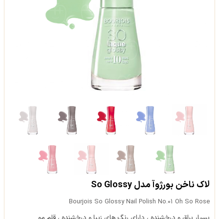
لاک ناخن بورژوآ مدل So Glossy
Bourjois So Glossy Nail Polish No.01 Oh So Rose
بسیار براق و درخشنده ، دارای رنگ های زیبا و درخشنده ، قلم مو