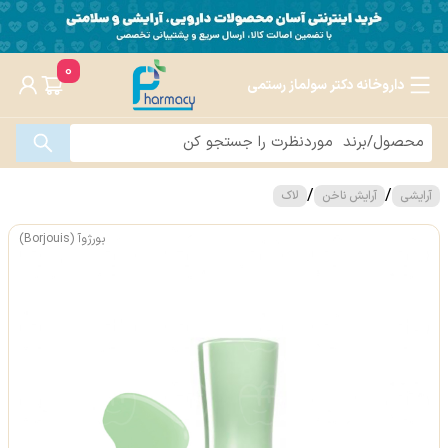
0
داروخانه دکتر سولماز رستمی
/
/
آرایشی
آرایش ناخن
لاک
بورژوآ (Borjouis)