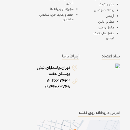
آنلاین
مادر و کودک
مجوزها و پروانه ها
بهداشت جنسی
حفظ و رعایت حریم شخصی
آرایشی
مشتریان
عطر و ادکلن
مکمل ورزشی
مکمل های کمک
درمانی
نماد اعتماد
ارتباط با ما
تهران،پاسداران،نبش
بهستان هفتم
02126612443
09046563748
آدرس داروخانه روی نقشه