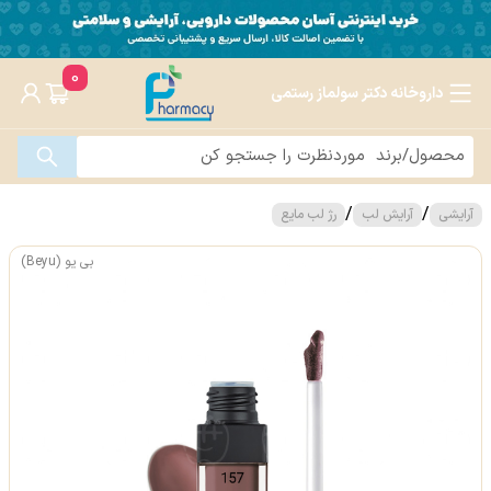
0
داروخانه دکتر سولماز رستمی
/
/
آرایشی
آرایش لب
رژ لب مایع
بی یو (Beyu)