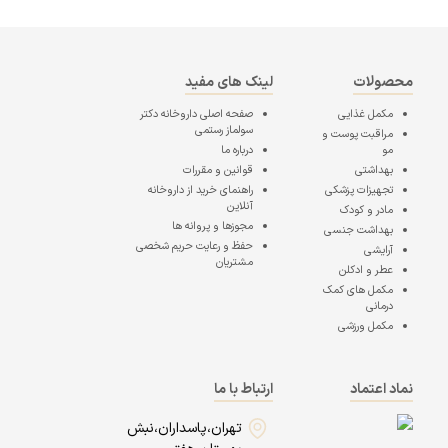
محصولات
لینک های مفید
مکمل غذایی
صفحه اصلی
داروخانه دکتر
سولماز رستمی
مراقبت پوست و
مو
درباره ما
بهداشتی
قوانین و مقررات
تجهیزات پزشکی
راهنمای خرید از داروخانه
آنلاین
مادر و کودک
مجوزها و پروانه ها
بهداشت جنسی
حفظ و رعایت حریم شخصی
آرایشی
مشتریان
عطر و ادکلن
مکمل های کمک
درمانی
مکمل ورزشی
نماد اعتماد
ارتباط با ما
تهران،پاسداران،نبش