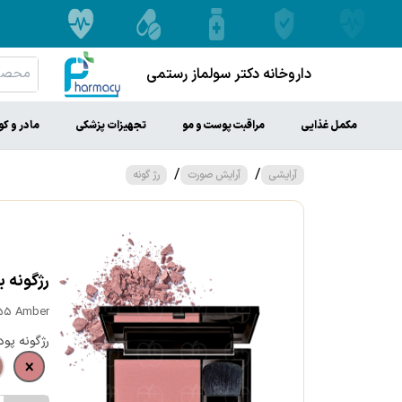
داروخانه دکتر سولماز رستمی
مکمل غذایی
مراقبت پوست و مو
تجهیزات پزشکی
مادر و ک
/
/
آرایشی
آرایش صورت
رژ گونه
رژگونه بی 
.55 Amber
رژگونه پود