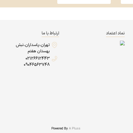
نماد اعتماد
ارتباط با ما
تهران،پاسداران،نبش
بهستان هفتم
02126612443
09046563748
Powered By
A Pluss