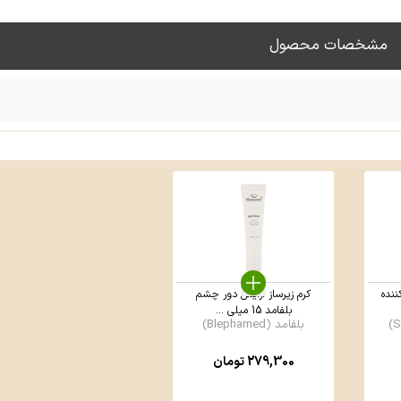
مشخصات محصول
ننده
کرم زیرساز آرایش دور چشم
بلفامد 15 میلی ...
بلفامد (Blephamed)
279,300
تومان