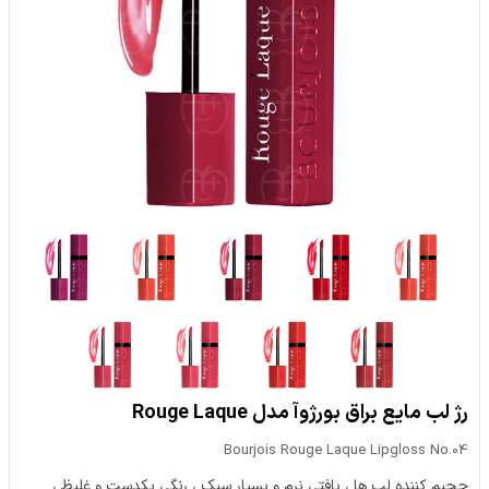
رژ لب مایع براق بورژوآ مدل Rouge Laque
Bourjois Rouge Laque Lipgloss No.04
حجیم کننده لب ها ، بافتی نرم و بسیار سبک ، رنگی یکدست و غلیظ ،