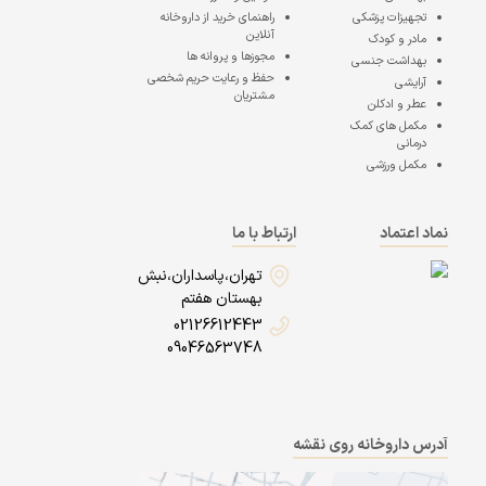
تجهیزات پزشکی
راهنمای خرید از داروخانه
آنلاین
مادر و کودک
مجوزها و پروانه ها
بهداشت جنسی
حفظ و رعایت حریم شخصی
آرایشی
مشتریان
عطر و ادکلن
مکمل های کمک
درمانی
مکمل ورزشی
نماد اعتماد
ارتباط با ما
تهران،پاسداران،نبش
بهستان هفتم
02126612443
09046563748
آدرس داروخانه روی نقشه