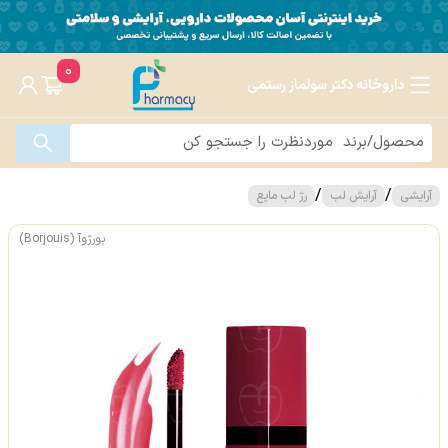
0
داروخانه دکتر سولماز رستمی
/
/
آرایشی
آرایش لب
رژ لب مایع
بورژوآ (Borjouis)