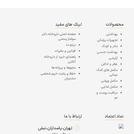
محصولات
لینک های مفید
بهداشتی
صفحه اصلی
داروخانه دکتر
سولماز رستمی
تجهیزات پزشکی
درباره ما
مادر و کودک
قوانین و مقررات
بهداشت جنسی
راهنمای خرید از داروخانه
آرایشی
آنلاین
عطر و ادکلن
مجوزها و پروانه ها
مکمل های کمک
حفظ و رعایت حریم شخصی
درمانی
مشتریان
مکمل ورزشی
مکمل غذایی
مراقبت پوست و
مو
نماد اعتماد
ارتباط با ما
تهران،پاسداران،نبش