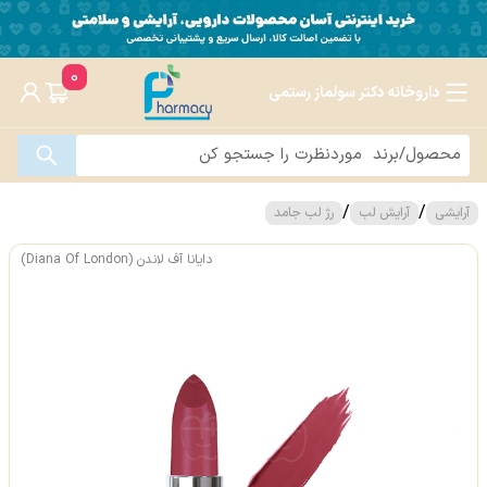
0
داروخانه دکتر سولماز رستمی
/
/
آرایشی
آرایش لب
رژ لب جامد
دایانا آف لاندن (Diana Of London)