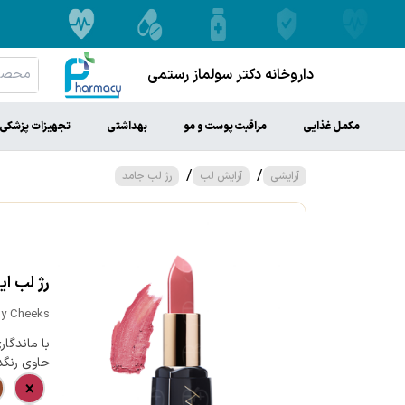
داروخانه دکتر سولماز رستمی
مکمل غذایی
مراقبت پوست و مو
بهداشتی
تجهیزات پزشکی
/
/
آرایشی
آرایش لب
رژ لب جامد
رژ لب ای
dy Cheeks
با ماندگار
حاوی رنگد