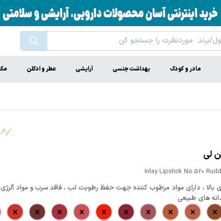
مادر و کودک
بهداشت جنسی
آرایشی
عطر و ادکلن
مکم
ن لی
Inlay Lipstick No.520 Rud
ی بالا ، دارای مواد مرطوب کننده جهت حفظ رطوبت لب ، فاقد سرب و مواد آلرژی زا
انه های طبیعی