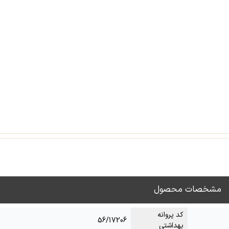
مشخصات محصول
کد پروانه
56/17206
بهداشتی