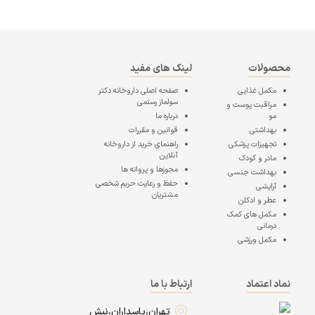
محصولات
لینک های مفید
مکمل غذایی
صفحه اصلی
داروخانه دکتر
سولماز رستمی
مراقبت پوست و
مو
درباره ما
بهداشتی
قوانین و مقررات
تجهیزات پزشکی
راهنمای خرید از داروخانه
آنلاین
مادر و کودک
مجوزها و پروانه ها
بهداشت جنسی
حفظ و رعایت حریم شخصی
آرایشی
مشتریان
عطر و ادکلن
مکمل های کمک
درمانی
مکمل ورزشی
نماد اعتماد
ارتباط با ما
تهران،پاسداران،نبش