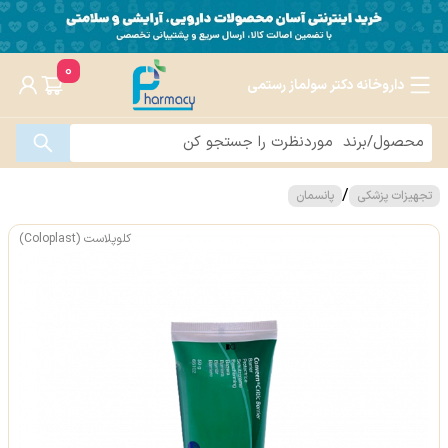
0
داروخانه دکتر سولماز رستمی
/
تجهیزات پزشکی
پانسمان
کلوپلاست (Coloplast)