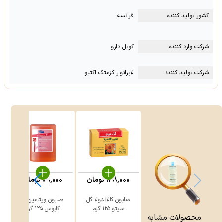
کشور تولید کننده
فرانسه
شرکت وارد کننده
کوبل دارو
شرکت تولید کننده
لابراتوار کازمتک اکتیو
138,000
تومان
79,000
تومان
صابون کالاندولا گل
صابون ویتامین E
سیتو ۱۲۵ گرم
کاپوس ۱۲۵ گرم
ک
محصولات مشابه