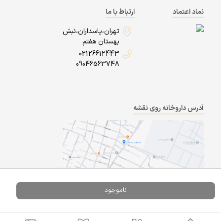
نماد اعتماد
ارتباط با ما
تهران،پاسداران،نبش
بهستان هفتم
02126612443
09046563748
آدرس داروخانه روی نقشه
ناموجود
Powered By
A Pluss