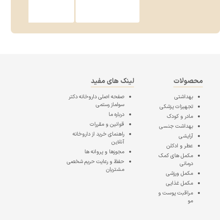
محصولات
لینک های مفید
بهداشتی
صفحه اصلی
داروخانه دکتر
سولماز رستمی
تجهیزات پزشکی
درباره ما
مادر و کودک
قوانین و مقررات
بهداشت جنسی
راهنمای خرید از داروخانه
آرایشی
آنلاین
عطر و ادکلن
مجوزها و پروانه ها
مکمل های کمک
حفظ و رعایت حریم شخصی
درمانی
مشتریان
مکمل ورزشی
مکمل غذایی
مراقبت پوست و
مو