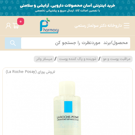
0
داروخانه دکتر سولماز رستمی
/
/
مراقبت پوست و مو
شوینده و پاک کننده پوست
میسلار واتر
لاروش پوزای (La Roche- Posay)