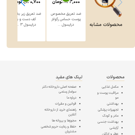
833,000
تومان
1,140,700
تومان
0
ضد تعریق مخصوص
ضد تعریق زیر بغل و
پوست حساس رگولار
کف دست و پا
محصولات مشابه
درایسول ...
درایسول 3 ...
محصولات
لینک های مفید
مکمل غذایی
صفحه اصلی
داروخانه دکتر
سولماز رستمی
مراقبت پوست و
مو
درباره ما
بهداشتی
قوانین و مقررات
تجهیزات پزشکی
راهنمای خرید از داروخانه
آنلاین
مادر و کودک
مجوزها و پروانه ها
بهداشت جنسی
حفظ و رعایت حریم شخصی
آرایشی
مشتریان
عطر و ادکلن