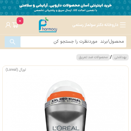
0
داروخانه دکتر سولماز رستمی
/
بهداشتی
محصولات ضد تعریق
لورآل (Loreal)