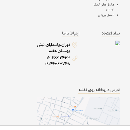
مکمل های کمک
درمانی
مکمل ورزشی
نماد اعتماد
ارتباط با ما
تهران،پاسداران،نبش
بهستان هفتم
02126612443
09046563748
آدرس داروخانه روی نقشه