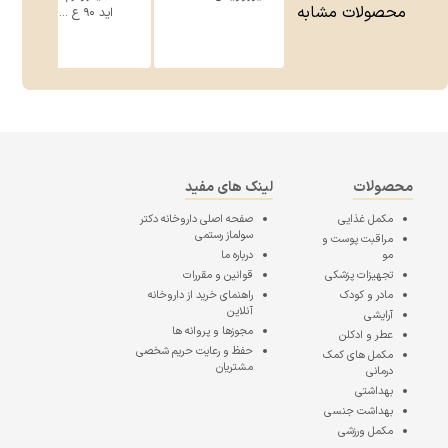
محصولات مشابه
اید ۹۰ ع ...
محصولات
لینک های مفید
مکمل غذایی
صفحه اصلی
داروخانه دکتر
سولماز رستمی
مراقبت پوست و
مو
درباره ما
تجهیزات پزشکی
قوانین و مقررات
مادر و کودک
راهنمای خرید از داروخانه
آنلاین
آرایشی
مجوزها و پروانه ها
عطر و ادکلن
حفظ و رعایت حریم شخصی
مکمل های کمک
مشتریان
درمانی
بهداشتی
بهداشت جنسی
مکمل ورزشی