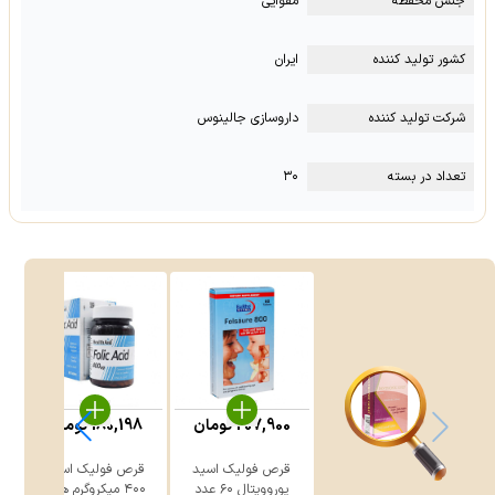
جنس محفظه
مقوایی
کشور تولید کننده
ایران
شرکت تولید کننده
داروسازی جالینوس
تعداد در بسته
۳۰
207,900
تومان
180,198
تومان
4
قرص فولیک اسید
قرص فولیک اسید
یوروویتال ۶۰ عدد
۴۰۰ میکروگرم هلث