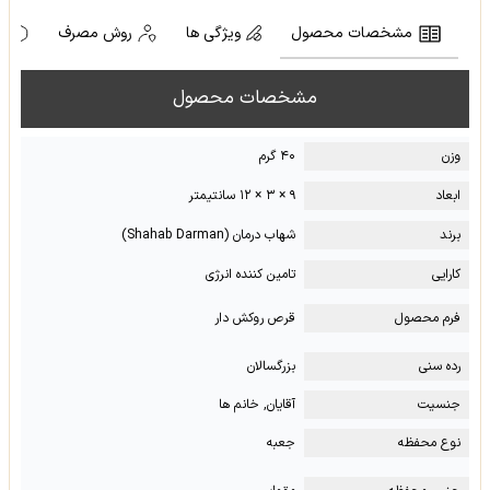
مشخصات محصول
ویژگی ها
روش مصرف
ه
مشخصات محصول
وزن
۴۰ گرم
ابعاد
۹ × ۳ × ۱۲ سانتیمتر
برند
شهاب درمان (Shahab Darman)
کارایی
تامین کننده انرژی
فرم محصول
قرص روکش دار
رده سنی
بزرگسالان
جنسیت
آقایان, خانم ها
نوع محفظه
جعبه