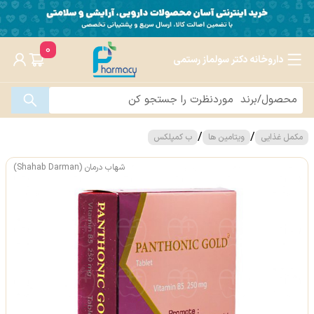
0
داروخانه دکتر سولماز رستمی
/
/
مکمل غذایی
ویتامین ها
ب کمپلکس
شهاب درمان (Shahab Darman)