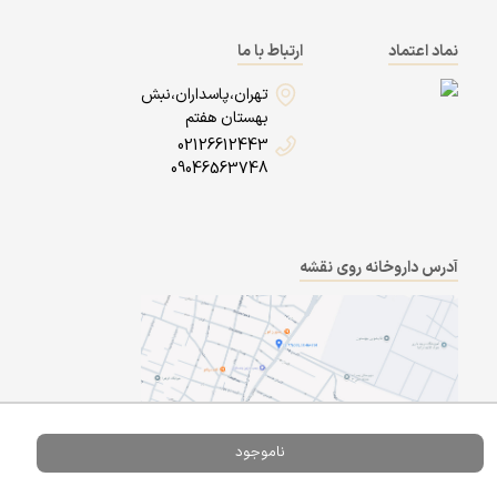
نماد اعتماد
ارتباط با ما
تهران،پاسداران،نبش
بهستان هفتم
02126612443
09046563748
آدرس داروخانه روی نقشه
ناموجود
Powered By
A Pluss