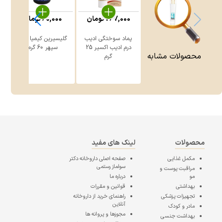
267,000
تومان
60,000
تومان
پماد سوختگی ادیب
گلیسیرین کیمیا دارو
درم ادیب اکسیر 25
سپهر 60 گرم
محصولات مشابه
گرم
محصولات
لینک های مفید
مکمل غذایی
صفحه اصلی
داروخانه دکتر
سولماز رستمی
مراقبت پوست و
مو
درباره ما
بهداشتی
قوانین و مقررات
تجهیزات پزشکی
راهنمای خرید از داروخانه
آنلاین
مادر و کودک
مجوزها و پروانه ها
بهداشت جنسی