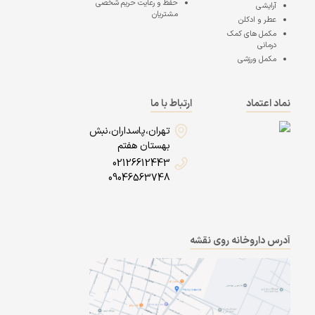
حفظ و رعایت حریم شخصی
آرایشی
مشتریان
عطر و ادکلن
مکمل های کمک
درمانی
مکمل ورزشی
نماد اعتماد
ارتباط با ما
تهران،پاسداران،نبش
بهستان هفتم
02126612443
09046563748
آدرس داروخانه روی نقشه