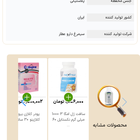
جنس محفظه
پلاستیکی
کشور تولید کننده
ایران
شرکت تولید کننده
سیمرغ دارو عطار
1,056,000
تومان
2,500,002
تومان
سافت ژل امگا 3 1000
پودر کلاژن بیوتی
ق
میلی گرم نکستایل 60
کلاژینو 30 ساشه
ه
محصولات مشابه
...