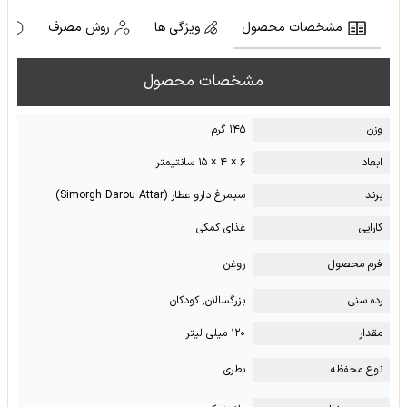
مشخصات محصول
ویژگی ها
روش مصرف
ه
مشخصات محصول
وزن
۱۴۵ گرم
ابعاد
۶ × ۴ × ۱۵ سانتیمتر
برند
سیمرغ دارو عطار (Simorgh Darou Attar)
کارایی
غذای کمکی
فرم محصول
روغن
رده سنی
بزرگسالان, کودکان
مقدار
۱۲۰ میلی لیتر
نوع محفظه
بطری