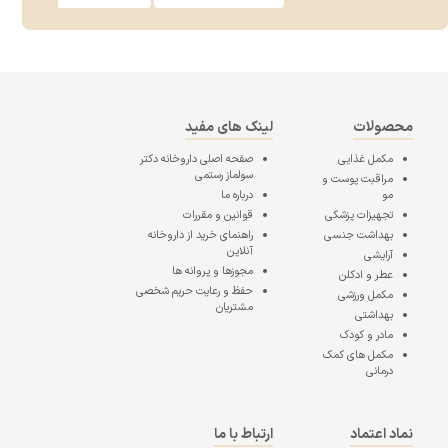
محصولات
لینک های مفید
مکمل غذایی
صفحه اصلی
داروخانه دکتر
سولماز رستمی
مراقبت پوست و
مو
درباره ما
تجهیزات پزشکی
قوانین و مقررات
بهداشت جنسی
راهنمای خرید از داروخانه
آنلاین
آرایشی
مجوزها و پروانه ها
عطر و ادکلن
حفظ و رعایت حریم شخصی
مکمل ورزشی
مشتریان
بهداشتی
مادر و کودک
مکمل های کمک
درمانی
نماد اعتماد
ارتباط با ما