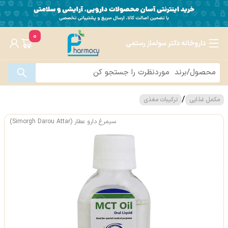
0
داروخانه دکتر سولماز رستمی
/
مکمل غذایی
ترکیبات مغذی
سیمرغ دارو عطار (Simorgh Darou Attar)