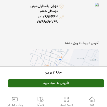
تهران،پاسداران،نبش
بهستان هفتم
02126612443
09046563748
آدرس داروخانه روی نقشه
219,900
تومان
افزودن به سبد خرید
Powered By
A Pluss
خانه
دسته بندی
وبلاگ
پاداش های من