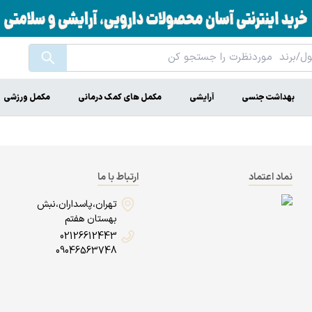
بهداشت جنسی
آرایشی
مکمل های کمک درمانی
مکمل ورزشی
نماد اعتماد
ارتباط با ما
تهران،پاسداران،نبش
بهستان هفتم
02126612443
09046563748