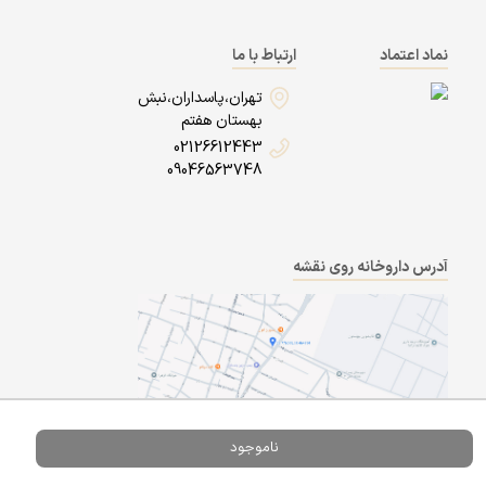
نماد اعتماد
ارتباط با ما
تهران،پاسداران،نبش
بهستان هفتم
02126612443
09046563748
آدرس داروخانه روی نقشه
ناموجود
Powered By
A Pluss