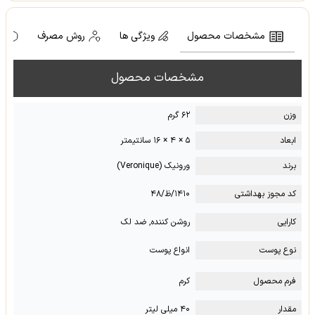
مشخصات محصول
ویژگی ها
روش مصرف
ه
مشخصات محصول
وزن
۶۲ گرم
ابعاد
۵ × ۴ × ۱۶ سانتیمتر
برند
ورونیک (Veronique)
کد مجوز بهداشتی
۱۴۱۰/ظ/۴۸
کارایی
روشن کننده, ضد لک
نوع پوست
انواع پوست
فرم محصول
کرم
مقدار
۴۰ میلی لیتر