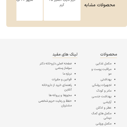
درم ادیب اکسیر 25
سپهر 60 گرم
محصولات مشابه
گرم
محصولات
لینک های مفید
مکمل غذایی
صفحه اصلی
داروخانه دکتر
سولماز رستمی
مراقبت پوست و
مو
درباره ما
بهداشتی
قوانین و مقررات
تجهیزات پزشکی
راهنمای خرید از داروخانه
آنلاین
مادر و کودک
مجوزها و پروانه ها
بهداشت جنسی
حفظ و رعایت حریم شخصی
آرایشی
مشتریان
عطر و ادکلن
مکمل های کمک
درمانی
مکمل ورزشی