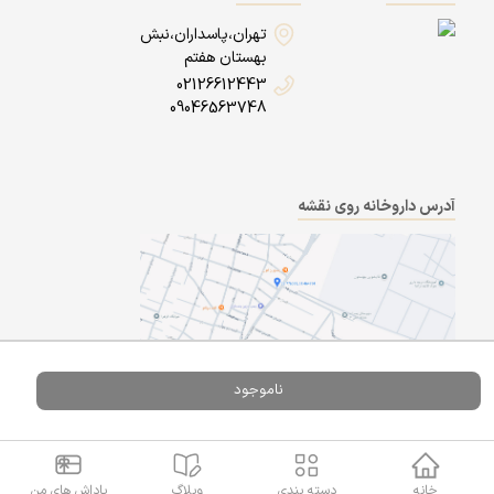
تهران،پاسداران،نبش
بهستان هفتم
02126612443
09046563748
آدرس داروخانه روی نقشه
ناموجود
Powered By
A Pluss
خانه
دسته بندی
وبلاگ
پاداش های من