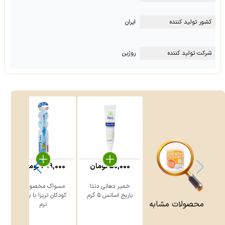
کشور تولید کننده
ایران
شرکت تولید کننده
روژین
50,000
تومان
299,000
تومان
خمیر دهانی دنتا
مسواک مخصوص
ن
باریج اسانس 5 گرم
کودکان تریزا با برس
محصولات مشابه
نرم