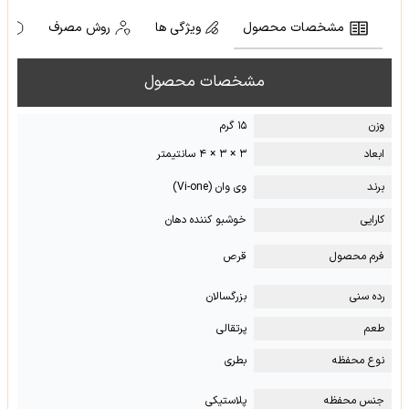
مشخصات محصول
ویژگی ها
روش مصرف
ه
مشخصات محصول
وزن
۱۵ گرم
ابعاد
۳ × ۳ × ۴ سانتیمتر
برند
وی وان (Vi-one)
کارایی
خوشبو کننده دهان
فرم محصول
قرص
رده سنی
بزرگسالان
طعم
پرتقالی
نوع محفظه
بطری
جنس محفظه
پلاستیکی