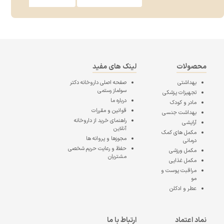
محصولات
لینک های مفید
بهداشتی
صفحه اصلی
داروخانه دکتر
سولماز رستمی
تجهیزات پزشکی
درباره ما
مادر و کودک
قوانین و مقررات
بهداشت جنسی
راهنمای خرید از داروخانه
آرایشی
آنلاین
مکمل های کمک
مجوزها و پروانه ها
درمانی
حفظ و رعایت حریم شخصی
مکمل ورزشی
مشتریان
مکمل غذایی
مراقبت پوست و
مو
عطر و ادکلن
نماد اعتماد
ارتباط با ما