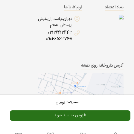
نماد اعتماد
ارتباط با ما
تهران،پاسداران،نبش
بهستان هفتم
02126612443
09046563748
آدرس داروخانه روی نقشه
207,000
تومان
افزودن به سبد خرید
Powered By
A Pluss