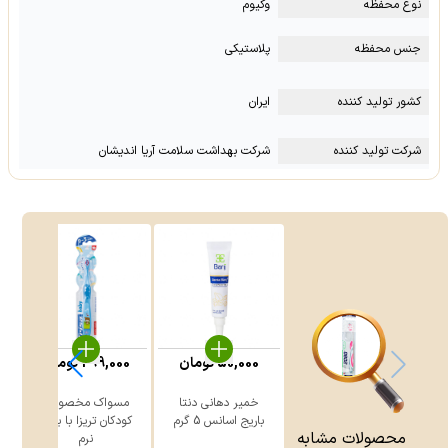
نوع محفظه
وکیوم
جنس محفظه
پلاستیکی
کشور تولید کننده
ایران
شرکت تولید کننده
شرکت بهداشت سلامت آریا اندیشان
50,000
تومان
299,000
تومان
خمیر دهانی دنتا
مسواک مخصوص
ن
باریج اسانس 5 گرم
کودکان تریزا با برس
محصولات مشابه
نرم