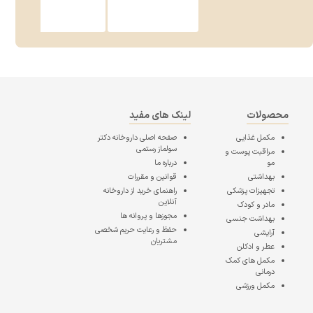
محصولات
لینک های مفید
مکمل غذایی
صفحه اصلی
داروخانه دکتر
سولماز رستمی
مراقبت پوست و
مو
درباره ما
بهداشتی
قوانین و مقررات
تجهیزات پزشکی
راهنمای خرید از داروخانه
آنلاین
مادر و کودک
مجوزها و پروانه ها
بهداشت جنسی
حفظ و رعایت حریم شخصی
آرایشی
مشتریان
عطر و ادکلن
مکمل های کمک
درمانی
مکمل ورزشی