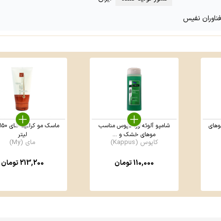
فناوران نفیس
وهای
شامپو آلوئه ورا کاپوس مناسب
موهای خشک و ...
لیتر
کاپوس (Kappus)
مای (My)
110,000
تومان
213,200
تومان