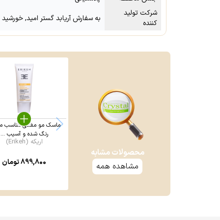
شرکت تولید
به سفارش آریابد گستر امید, خورشید 
کننده
ماسک مو مغذی مناسب م
رنگ شده و آسیب ...
اریکه (Erikeh)
محصولات مشابه
899,800
تومان
مشاهده همه