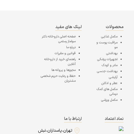
محصولات
لینک های مفید
مکمل غذایی
صفحه اصلی
داروخانه دکتر
سولماز رستمی
مراقبت پوست و
مو
درباره ما
بهداشتی
قوانین و مقررات
تجهیزات پزشکی
راهنمای خرید از داروخانه
آنلاین
مادر و کودک
مجوزها و پروانه ها
بهداشت جنسی
حفظ و رعایت حریم شخصی
آرایشی
مشتریان
عطر و ادکلن
مکمل های کمک
درمانی
مکمل ورزشی
نماد اعتماد
ارتباط با ما
تهران،پاسداران،نبش