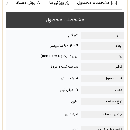
مشخصات محصول
ویژگی ها
روش مصرف
ه
مشخصات محصول
وزن
۸۴ گرم
ابعاد
۴ × ۴ × ۹ سانتیمتر
برند
ایران داروک (Iran Darouk)
کارایی
سلامت قلب و عروق
فرم محصول
قطره خوراکی
مقدار
۳۰ میلی لیتر
نوع محفظه
بطری
جنس محفظه
شیشه ای
کشور تولید کننده
ایران