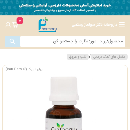
0
داروخانه دکتر سولماز رستمی
/
مکمل های کمک درمانی
قلب و عروق
ایران داروک (Iran Darouk)