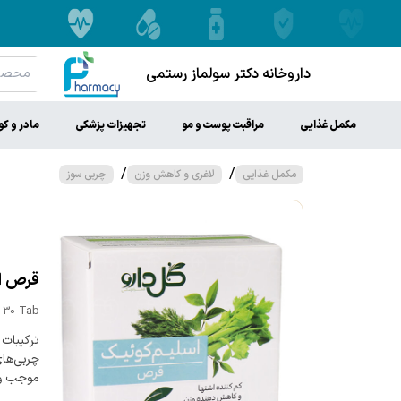
داروخانه دکتر سولماز رستمی
مکمل غذایی
مراقبت پوست و مو
تجهیزات پزشکی
مادر و ک
/
/
مکمل غذایی
لاغری و کاهش وزن
چربی سوز
قرص اسل
 30 Tab
ترکیبات
چربی‌های
موجب وق