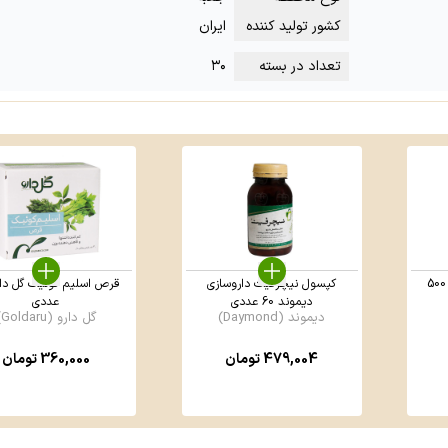
کشور تولید کننده
ایران
تعداد در بسته
۳۰
کپسول چیتوزان ام پلاس 500
کپسول نیچرفیت داروسازی
دیموند 60 عددی
عددی
دیموند (Daymond)
گل دارو (Goldaru)
479,004
تومان
360,000
تومان