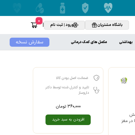
0
|
باشگاه مشتریان
ورود | ثبت نام
سفارش نسخه
بهداشتی
مکمل های کمک درمانی
ضمانت اصل بودن کالا
تایید و کنترل شده توسط دکتر
داروساز
360,000
تومان
اهش
افزودن به سبد خرید
 در مغز