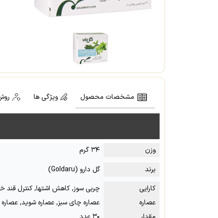
مشخصات محصول
ویژگی ها
روش
وزن
۳۴ گرم
برند
گل دارو (Goldaru)
کارایی
چربی سوز, کاهش اشتها, کنترل قند خ
عصاره
عصاره چای سبز, عصاره شوید, عصاره
مقدار
۳۰ عدد