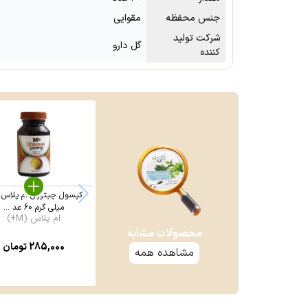
جنس محفظه
مقوایی
شرکت تولید
گل دارو
کننده
میلی گرم 60 عد ...
ام پلاس (M+)
محصولات مشابه
285,000
تومان
مشاهده همه