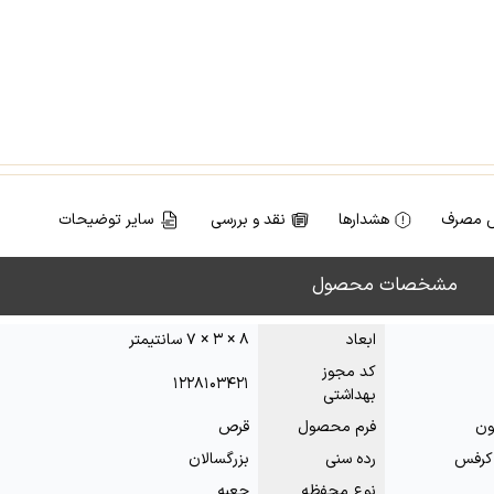
 مصرف
هشدارها
نقد و بررسی
سایر توضیحات
مشخصات محصول
ابعاد
۸ × ۳ × ۷ سانتیمتر
کد مجوز
۱۲۲۸۱۰۳۴۲۱
بهداشتی
ون
فرم محصول
قرص
 کرفس
رده سنی
بزرگسالان
نوع محفظه
جعبه