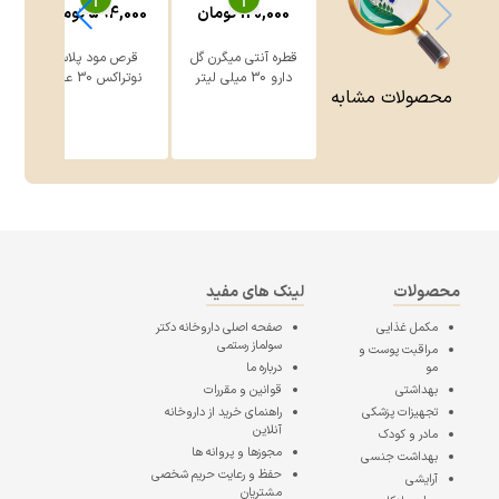
120,000
تومان
594,000
تومان
قطره آنتی میگرن گل
قرص مود پلاس
ق
دارو 30 میلی لیتر
نوتراکس 30 عدد
محصولات مشابه
محصولات
لینک های مفید
مکمل غذایی
صفحه اصلی
داروخانه دکتر
سولماز رستمی
مراقبت پوست و
مو
درباره ما
بهداشتی
قوانین و مقررات
تجهیزات پزشکی
راهنمای خرید از داروخانه
آنلاین
مادر و کودک
مجوزها و پروانه ها
بهداشت جنسی
حفظ و رعایت حریم شخصی
آرایشی
مشتریان