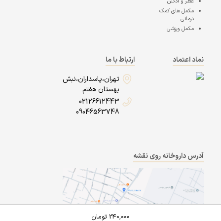
عطر و ادکلن
مکمل های کمک
درمانی
مکمل ورزشی
نماد اعتماد
ارتباط با ما
تهران،پاسداران،نبش
بهستان هفتم
02126612443
09046563748
آدرس داروخانه روی نقشه
240,000
تومان