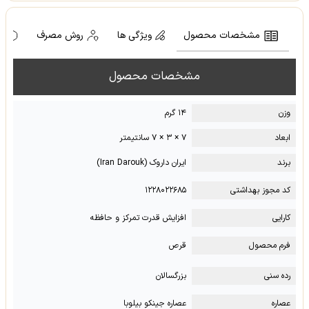
مشخصات محصول
ویژگی ها
روش مصرف
ه
مشخصات محصول
وزن
۱۴ گرم
ابعاد
۷ × ۳ × ۷ سانتیمتر
برند
ایران داروک (Iran Darouk)
کد مجوز بهداشتی
۱۲۲۸۰۲۲۶۸۵
کارایی
افزایش قدرت تمرکز و حافظه
فرم محصول
قرص
رده سنی
بزرگسالان
عصاره
عصاره جینکو بیلوبا