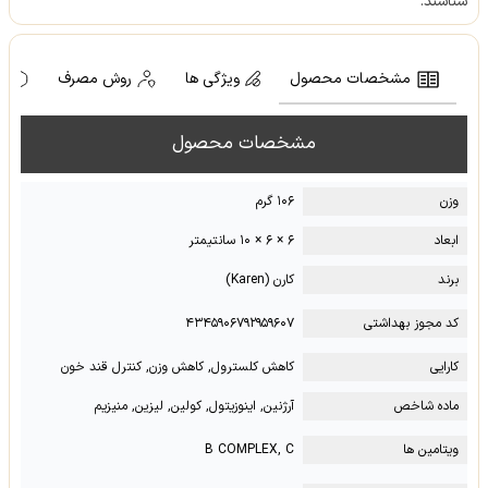
شناسند.
مشخصات محصول
ویژگی ها
روش مصرف
ه
مشخصات محصول
وزن
۱۰۶ گرم
ابعاد
۶ × ۶ × ۱۰ سانتیمتر
برند
کارن (Karen)
کد مجوز بهداشتی
۴۳۴۵۹۰۶۷۹۲۹۵۹۶۰۷
کارایی
کاهش کلسترول, کاهش وزن, کنترل قند خون
ماده شاخص
آرژنین, اینوزیتول, کولین, لیزین, منیزیم
ویتامین ها
B COMPLEX, C