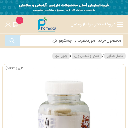
0
داروخانه دکتر سولماز رستمی
/
/
مکمل غذایی
لاغری و کاهش وزن
چربی سوز
کارن (Karen)