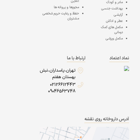
آنلاین
مادر و کودک
مجوزها و پروانه ها
بهداشت جنسی
حفظ و رعایت حریم شخصی
آرایشی
مشتریان
عطر و ادکلن
مکمل های کمک
درمانی
مکمل ورزشی
نماد اعتماد
ارتباط با ما
تهران،پاسداران،نبش
بهستان هفتم
02126612443
09046563748
آدرس داروخانه روی نقشه