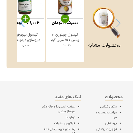
285,000
تومان
479,004
تومان
کپسول چیتوزان ام
کپسول نیچرفیت
پلاس 500 میلی گرم
داروسازی دیموند 60
محصولات مشابه
60 عد ...
عددی
محصولات
لینک های مفید
مکمل غذایی
صفحه اصلی
داروخانه دکتر
سولماز رستمی
مراقبت پوست و
مو
درباره ما
بهداشتی
قوانین و مقررات
تجهیزات پزشکی
راهنمای خرید از داروخانه