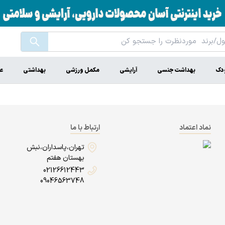
ودک
بهداشت جنسی
آرایشی
مکمل ورزشی
بهداشتی
عط
نماد اعتماد
ارتباط با ما
تهران،پاسداران،نبش
بهستان هفتم
02126612443
09046563748