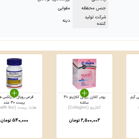
جنس محفظه
مقوایی
شرکت تولید
دینه
کننده
 3 1000 میلی گرم
پودر کلاژن بیوتی کلاژینو 30
قرص رویال کمپلکس ه
ساشه
برست 30 عدد
کلاژینو (Collagino)
هلث برست (Health Bur ...
2,500,002
تومان
540,000
تومان