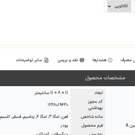
 مصرف
هشدارها
نقد و بررسی
سایر توضیحات
مشخصات محصول
ابعاد
11 × 8 × 11 سانتیمتر
کد مجوز
۱۲۲۸۰۱۹۶۳۰
بهداشتی
ماده شاخص
آهن, امگا ۳, امگا ۶, پتاسیم, فسفر, کلسیم
فرم محصول
پودر
رده سنی
بزرگسالان, کودکان