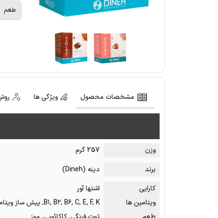
طعم
مشخصات محصول
ویژگی ها
روش
وزن
257 گرم
برند
دینه (Dineh)
کارایی
اشتها آور
ویتامین ها
B۱, B۲, B۶, C, E, F, K, پیش ساز ویتامین A
طعم
توت فرنگی, کاکائویی, موز