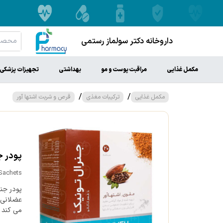
داروخانه دکتر سولماز رستمی
مکمل غذایی
مراقبت پوست و مو
بهداشتی
تجهیزات پزشکی
/
/
مکمل غذایی
ترکیبات مغذی
قرص و شربت اشتها آور
پودر جنر
 Sachets
پودر جن
عضلانی 
می کند و