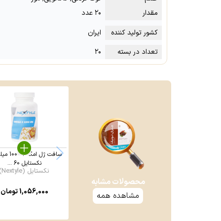
مقدار
۲۰ عدد
کشور تولید کننده
ایران
تعداد در بسته
۲۰
سافت ژل امگا
نکستایل 60 ...
نکستایل (Nextyle)
محصولات مشابه
1,056,000
تومان
مشاهده همه