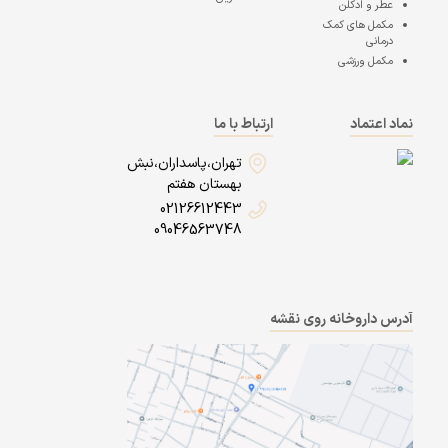
عطر و ادکلن
مکمل های کمک
درمانی
مکمل ورزشی
نماد اعتماد
ارتباط با ما
تهران،پاسداران،نبش
بهستان هفتم
02126612443
09046563748
آدرس داروخانه روی نقشه