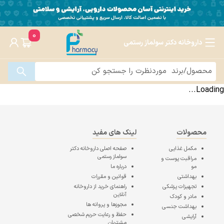
0
داروخانه دکتر سولماز رستمی
Loading...
محصولات
لینک های مفید
مکمل غذایی
صفحه اصلی
داروخانه دکتر
سولماز رستمی
مراقبت پوست و
مو
درباره ما
بهداشتی
قوانین و مقررات
تجهیزات پزشکی
راهنمای خرید از داروخانه
آنلاین
مادر و کودک
مجوزها و پروانه ها
بهداشت جنسی
حفظ و رعایت حریم شخصی
آرایشی
مشتریان