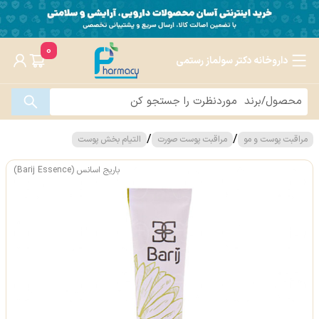
0
داروخانه دکتر سولماز رستمی
/
/
مراقبت پوست و مو
مراقبت پوست صورت
التیام بخش پوست
باریج اسانس (Barij Essence)