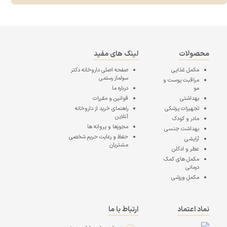
محصولات
لینک های مفید
مکمل غذایی
صفحه اصلی
داروخانه دکتر
سولماز رستمی
مراقبت پوست و
مو
درباره ما
بهداشتی
قوانین و مقررات
تجهیزات پزشکی
راهنمای خرید از داروخانه
آنلاین
مادر و کودک
مجوزها و پروانه ها
بهداشت جنسی
حفظ و رعایت حریم شخصی
آرایشی
مشتریان
عطر و ادکلن
مکمل های کمک
درمانی
مکمل ورزشی
نماد اعتماد
ارتباط با ما