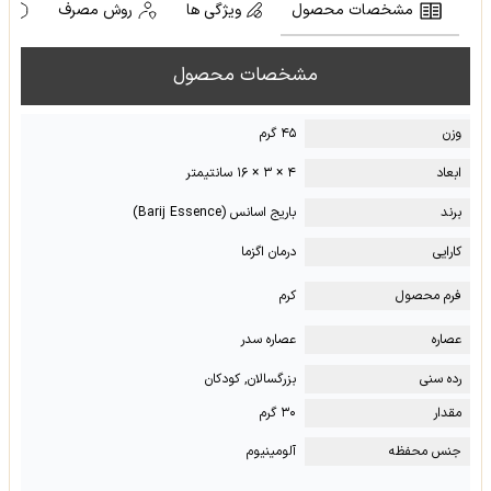
مشخصات محصول
ویژگی ها
روش مصرف
ه
مشخصات محصول
وزن
۴۵ گرم
ابعاد
۴ × ۳ × ۱۶ سانتیمتر
برند
باریج اسانس (Barij Essence)
کارایی
درمان اگزما
فرم محصول
کرم
عصاره
عصاره سدر
رده سنی
بزرگسالان, کودکان
مقدار
۳۰ گرم
جنس محفظه
آلومینیوم